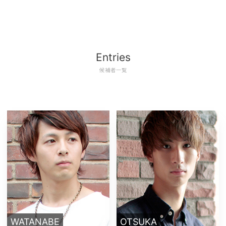
Entries
候補者一覧
WATANABE
OTSUKA