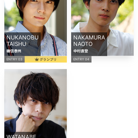
NUKANOBU
NAKAMURA
TAISHU
NAOTO
糠信泰州
中村直登
グランプリ
ENTRY 03
ENTRY 04
WATANABE