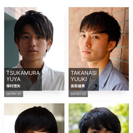
TSUKAMURA
TAKANASI
YUYA
YUUKI
塚村悠矢
高梨雄貴
ENTRY 01
ENTRY 02