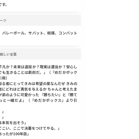
です。
ーツ
、バレーボール、サバット、相撲、コンバット
嬉しい言葉
平凡か？未来は退屈か？現実は適当か？安心し
でも生きることは劇的だ。」（『めだかボック
引用）
知る者にとってきみは希望の星なんだぜ きみの
者にどれほど勇気を与えるか ちゃんと考えたま
が弟のように可愛かった 『勝ちたい』と『勝て
っと一緒だよ」（『めだかボックス』より引
。」
。」
は本気を出そう」
てこい、ここで決着をつけてやる。」
あったが100年目」