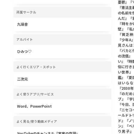
憂鬱』『
『憲法主
所属サークル
の名前を
んだ』『
『時をか
九瑛舎
壁』『私
『貧乏神
『少年A
アルバイト
見さんは
『バカと
ひみつ♡
の流儀』
い』『時
俗に行き
よく行くエリア・スポット
い世界』
鑑』『夏
二次元
はいらな
『203
『のだめ
よく使うアプリ/サービス
ブ』『宇
『今日、
Word、PowerPoint
『ニセコ
ールドト
ド』『ノ
よく見る/使う動画メディア
ン』『ベ
り男子』『
YouTubeのチャンネル『実家の空洞』