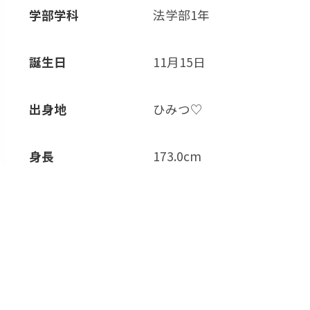
学部学科
法学部1年
誕生日
11月15日
出身地
ひみつ♡
身長
173.0cm