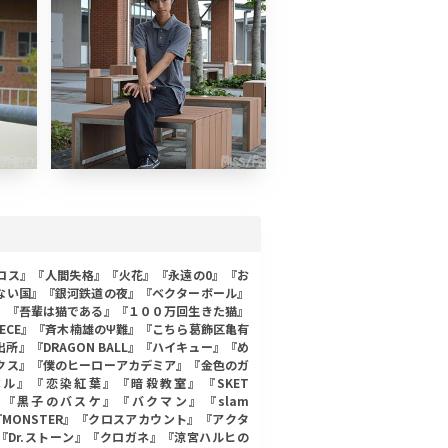
ロス』『人間失格』『火花』『永遠の0』『お
ない国』『銀河鉄道の夜』『ベクターボール』
』『吾輩は猫である』『１００万回生きた猫』
PIECE』『斉木楠雄のΨ難』『こちら葛飾区亀有
所』『DRAGON BALL』『ハイキュー』『め
クス』『僕のヒーローアカデミア』『金色のガ
ル』『恋染紅葉』『暗殺教室』『SKET
E』『黒子のバスケ』『バクマン』『slam
『MONSTER』『クロスアカウント』『アクタ
『Dr.ストーン』『クロガネ』『涼宮ハルヒの