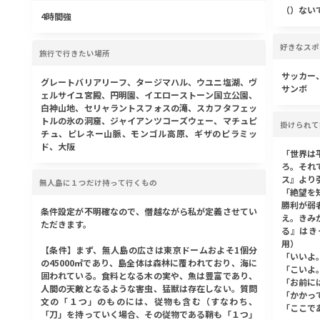
（）ない
4時間強
好きなスポ
旅行で行きたい場所
サッカー
グレートバリアリーフ、タージマハル、ウユニ塩湖、ヴ
サンボ
ェルサイユ宮殿、円明園、イエローストーン国立公園、
白神山地、セリャラントスフォスの滝、スカフタフェッ
トルの氷の洞窟、ジャイアンツコーズウェー、マチュピ
掛けられて
チュ、ピレネー山脈、モンゴル高原、ギザのピラミッ
ド、大阪
「世界は
ろ。それ
ス』より
無人島に１つだけ持って行くもの
「絶望を
勝利が弱
条件設定が不明確なので、僭越ながら私が定義させてい
え。きみ
ただきます。
る』はき
用）
【条件】まず、無人島の広さは東京ドームおよそ1個分
「いいよ
の45000㎡であり、島全体は森林に覆われており、海に
「こいよ
囲われている。食料となる木の実や、魚は豊富であり、
「お前に
人間の天敵となるような害虫、猛獣は存在しない。質問
「かかっ
文の「１つ」のものには、従物も含む（すなわち、
「ここで
「刀」を持っていく場合、その従物である鞘も「１つ」