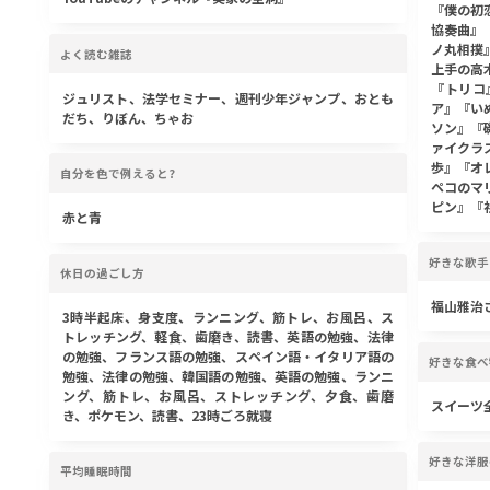
『僕の初
協奏曲』
ノ丸相撲
よく読む雑誌
上手の高
『トリコ
ジュリスト、法学セミナー、週刊少年ジャンプ、おとも
ア』『い
だち、りぼん、ちゃお
ソン』『
ァイクラ
歩』『オ
自分を色で例えると?
ペコのマ
ピン』『
赤と青
好きな歌手
休日の過ごし方
福山雅治
3時半起床、身支度、ランニング、筋トレ、お風呂、ス
トレッチング、軽食、歯磨き、読書、英語の勉強、法律
の勉強、フランス語の勉強、スペイン語・イタリア語の
好きな食べ
勉強、法律の勉強、韓国語の勉強、英語の勉強、ランニ
ング、筋トレ、お風呂、ストレッチング、夕食、歯磨
スイーツ
き、ポケモン、読書、23時ごろ就寝
好きな洋服
平均睡眠時間