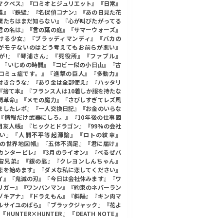
マクベス』『ロミオとジュリエット』『日常』
義』『鉄壁』『名探偵コナン』『あの日見た花
僕たちはまだ知らない』『心が叫びたがってる
君の名は』『言の葉の庭』『サマーウォーズ』
ける少女』『ブラッディマンディ』『バカの
がモテないのはどう考えてもお前らが悪い』
が!』『琴浦さん』『死役所』『ファブル』
』『いじめの時間』『コビー似の小日山』『古
コミュ症です。』『進撃の巨人』『多動力』
付き合うな』『あり金は全部使え』『ハッタリ
『捨て本』『フランス人は10着しか服を持たな
間革命』『メモの魔力』『さびしすぎてレズ風
ましたレポ』『一人交換日記』『お金のいらな
『情報だけ武器にしろ。』『10年後の仕事図
目友人帳』『ヒックとドラゴン』『99%の会社
い』『人間不平等起源論』『ロトの紋章』
0年の世界地図帳』『五体不満足』『君に届け』
カンタービレ』『3月のライオン』『べるぜバ
宙兄弟』『銀の匙』『クレヨンしんちゃん』
恋を始めます』『ダメな私に恋してください』
イ』『鬼滅の刃』『今日は会社休みます』『ワ
リガー』『ワンパンマン』『約束のネバーラン
ゾキアナ』『ドラえもん』『斜陽』『キン肉マ
ルサイユのばら』『ブラックジャック』『花よ
HUNTER×HUNTER』『DEATH NOTE』