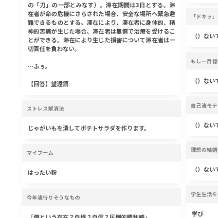
の「刀」の一部とみなす）。滞在期間は3日とする。滞
在者が命の危機にさらされた場合、安全な場所へ緊急避
「ドキッ」
難できるものとする。滞在により、滞在者に身体的、精
神的苦痛が生じた場合、滞在者は無償で治療を受けるこ
（）ない
とができる。滞在により生じた損害について滞在者は一
切責任を負わない。
もし一目惚
…ふぅ。
（）ない
【回答】望遠鏡
自己流モテ
ストレス解消法
（）ない
じゃがいもを潰してポテトサラダを作ります。
理想の結婚
マイブーム
（）ない
はったい粉
学生生活を
今年流行りそうなもの
学び
「俺という存在？自慢？自信？圧倒的勝利感」