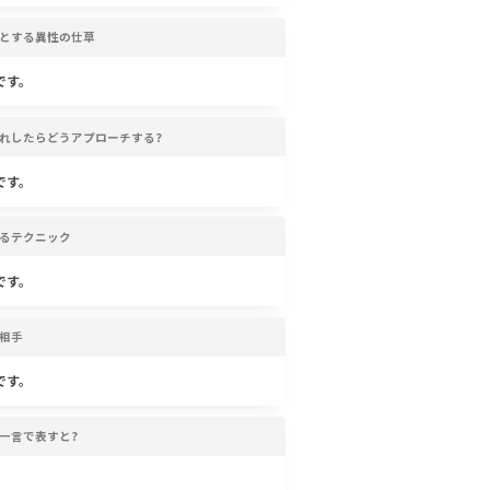
とする異性の仕草
です。
れしたらどうアプローチする?
です。
るテクニック
です。
相手
です。
一言で表すと?