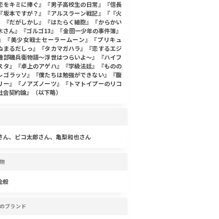
恋をキミに捧ぐ』『男子高校生の日常』『信長
『坂本ですが？』『アルスラーン戦記』『『火
』『だがしかし』『はたらく細胞』『からかい
木さん』『ゴルゴ13』『金田一少年の事件簿』
』『美少女戦士セーラームーン』『プリキュ
ぬまるだしっ』『タカマガハラ』『恋するエジ
磯部磯兵衛物語〜浮世はつらいよ〜』『ハイフ
スタ』『卓上のアゲハ』『学級法廷』『ものの
レゴラッソ』『僕たちは勉強ができない』『腹
リー』『ノアズノーツ』『トマトイプーのリコ
社会契約論』（以下略）
さん、ピコ太郎さん、亀梨和也さん
物
全般
のブランド