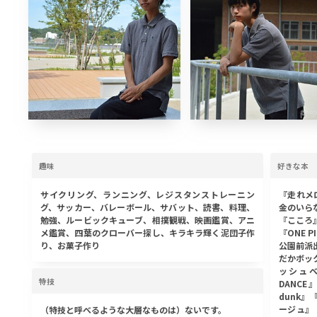
趣味
好きな本
サイクリング、ランニング、レジスタンストレーニン
『走れメ
グ、サッカー、バレーボール、サバット、読書、料理、
金のいら
勉強、ルービックキューブ、相撲観戦、映画鑑賞、アニ
『こころ
メ鑑賞、四葉のクローバー探し、キラキラ輝く泥団子作
『ONE 
り、お菓子作り
公園前派出
だかボッ
ッシュベ
特技
DANC
dunk』
ージュ』
（特技と呼べるような大層なものは）ないです。