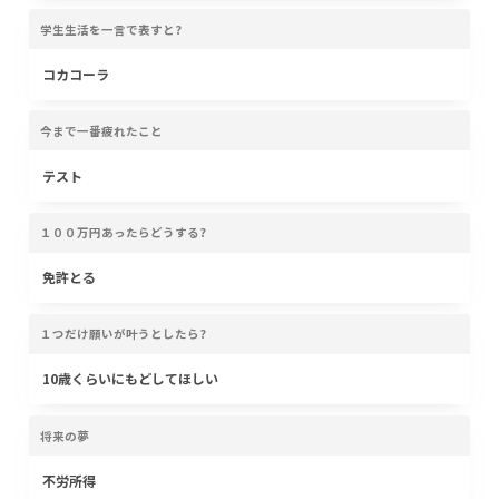
学生生活を一言で表すと?
コカコーラ
今まで一番疲れたこと
テスト
１００万円あったらどうする?
免許とる
１つだけ願いが叶うとしたら?
10歳くらいにもどしてほしい
将来の夢
不労所得