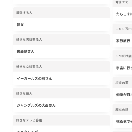
今までで一
尊敬する人
たらこす
祖父
１００万円
好きな男性有名人
家族旅行
佐藤健さん
１つだけ願
好きな女性有名人
宇宙に行
イーガールズの楓さん
将来の夢
好きな芸人
俳優が目
ジャングルズの大西さん
座右の銘
好きなテレビ番組
死ぬ気で
モニタリング