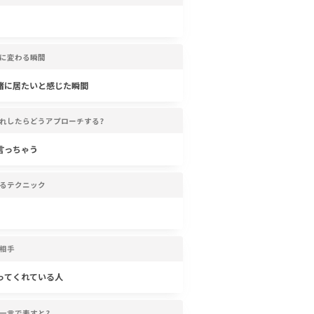
に変わる瞬間
緒に居たいと感じた瞬間
れしたらどうアプローチする?
言っちゃう
るテクニック
相手
ってくれている人
一言で表すと?