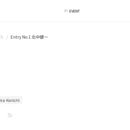
EVENT
5
Entry No.1 北中健一
ka Kenichi