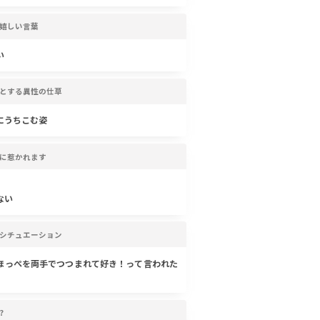
嬉しい言葉
い
とする異性の仕草
にうちこむ姿
に惹かれます
ない
シチュエーション
ほっぺを両手でつつまれて好き！って言われた
?