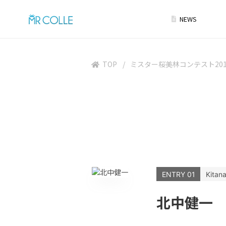
NEWS
TOP
ミスター桜美林コンテスト201
ENTRY 01
Kitana
北中健一