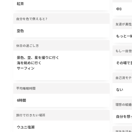
紅茶
中3
自分を色で例えると?
友達が異性
空色
もっと一
休日の過ごし方
もし一目惚
景色、空、星を撮りに行く
海を眺めに行く
その場で
サーフィン
自己流モテ
平均睡眠時間
ない
6時間
理想の結婚
旅行で行きたい場所
自分を想
ウユニ塩湖
学生生活を