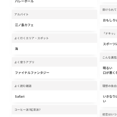
バレーボール
掛けられて
アルバイト
おもしろ
江ノ島カフェ
「ドキッ」
よく行くエリア・スポット
スポーツ
海
こんな異性
よく使うアプリ
明るい
ファイナルファンタジー
口が悪く
よく読む雑誌
理想の告白
Safari
いきなり
い
コーヒー派?紅茶派?
初恋はいつ